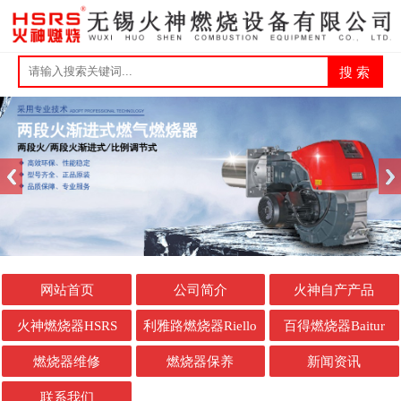
网站首页
公司简介
火神自产产品
火神燃烧器HSRS
利雅路燃烧器Riello
百得燃烧器Baitur
燃烧器维修
燃烧器保养
新闻资讯
联系我们