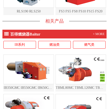
RLS190 RLS250
FS3 FS5 FS8 FS10 FS15 FS20
相关产品
百得燃烧器Baitur
+ MORE
IB系列
燃油类
燃气类
IB350GMC IB550GMC IB650GMC IB850GMC
TBML80MC TBML120MC TBML160MC TBML90P TBML150P