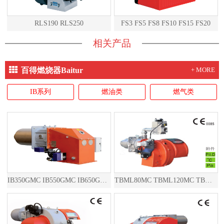
RLS190 RLS250
FS3 FS5 FS8 FS10 FS15 FS20
相关产品
百得燃烧器Baitur
+ MORE
IB系列
燃油类
燃气类
IB350GMC IB550GMC IB650GMC IB850GMC
TBML80MC TBML120MC TBML160MC TBML90P TBML150P