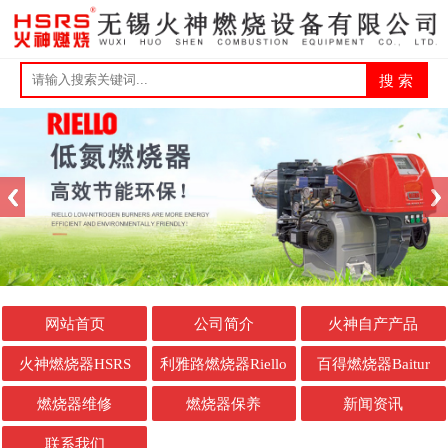
网站首页
公司简介
火神自产产品
火神燃烧器HSRS
利雅路燃烧器Riello
百得燃烧器Baitur
燃烧器维修
燃烧器保养
新闻资讯
联系我们