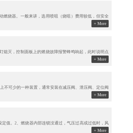
动燃烧器。一般来讲，选用喷咀（烧咀）费用较低，但安全
+ More
示灯熄灭，控制面板上的燃烧故障报警蜂鸣响起，此时说明点
+ More
上不可少的一种装置，通常安装在减压阀、泄压阀、定位阀
+ More
设定值。2、燃烧器内部连锁没通过，气压过高或过低时，风
+ More