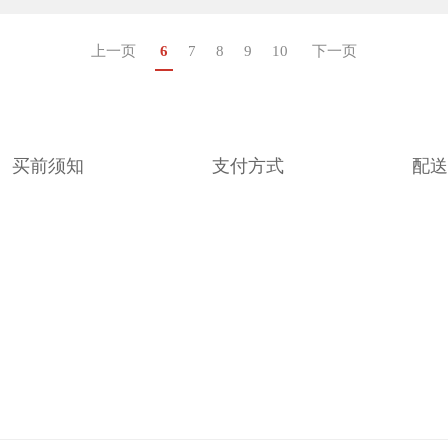
上一页
6
7
8
9
10
下一页
买前须知
支付方式
配送