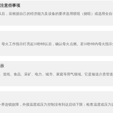
注意些事项
以后，应根据自己的经济能力及设备的要求选用喷咀（烧咀）或选用全自
。母火工作指示灯亮起10秒钟以后，确认母火点燃。若10秒钟内母火指
示
、造纸、食品、采矿、电力、城市、家庭等用气领域。它是输送介质管道
外界连锁故障，外接温度或压力控制没有到达启动下限；检查温度或压力