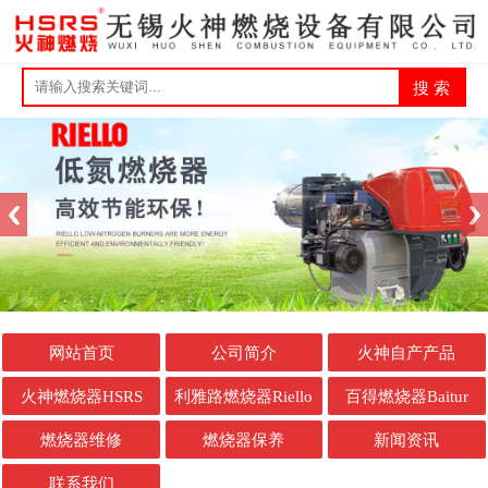
网站首页
公司简介
火神自产产品
火神燃烧器HSRS
利雅路燃烧器Riello
百得燃烧器Baitur
燃烧器维修
燃烧器保养
新闻资讯
联系我们