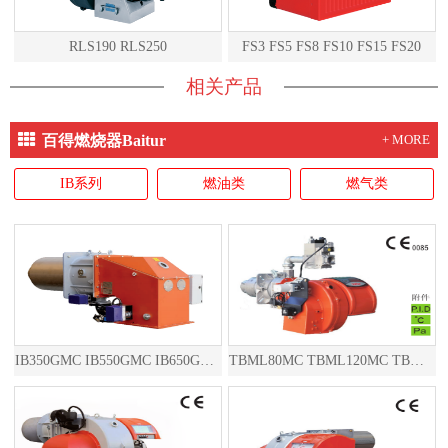
RLS190 RLS250
FS3 FS5 FS8 FS10 FS15 FS20
相关产品
百得燃烧器Baitur
+ MORE
IB系列
燃油类
燃气类
IB350GMC IB550GMC IB650GMC IB850GMC
TBML80MC TBML120MC TBML160MC TBML90P TBML150P