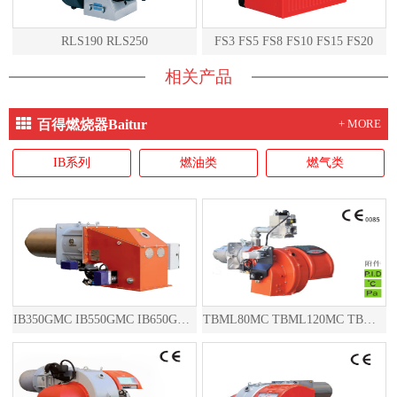
RLS190 RLS250
FS3 FS5 FS8 FS10 FS15 FS20
相关产品
百得燃烧器Baitur
+ MORE
IB系列
燃油类
燃气类
IB350GMC IB550GMC IB650GMC IB850GMC
TBML80MC TBML120MC TBML160MC TBML90P TBML150P