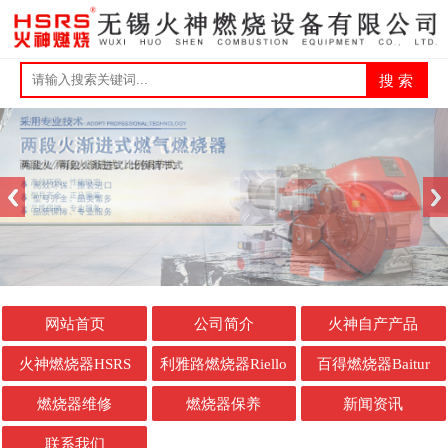
网站首页
公司简介
火神自产产品
火神燃烧器HSRS
利雅路燃烧器Riello
百得燃烧器Baitur
燃烧器维修
燃烧器保养
新闻资讯
联系我们