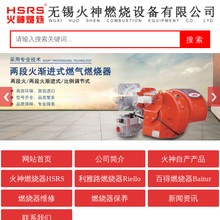
网站首页
公司简介
火神自产产品
火神燃烧器HSRS
利雅路燃烧器Riello
百得燃烧器Baitur
燃烧器维修
燃烧器保养
新闻资讯
联系我们