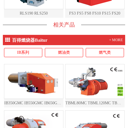
RLS190 RLS250
FS3 FS5 FS8 FS10 FS15 FS20
相关产品
百得燃烧器Baitur
+ MORE
IB系列
燃油类
燃气类
IB350GMC IB550GMC IB650GMC IB850GMC
TBML80MC TBML120MC TBML160MC TBML90P TBML150P